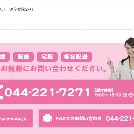
た！（新卒奮闘記-4）