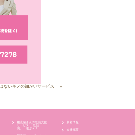
はないキメの細かいサービス」
»
物流屋さんの販促支援
新着情報
サービス 「販促
便」 運ぶ＋１
会社概要