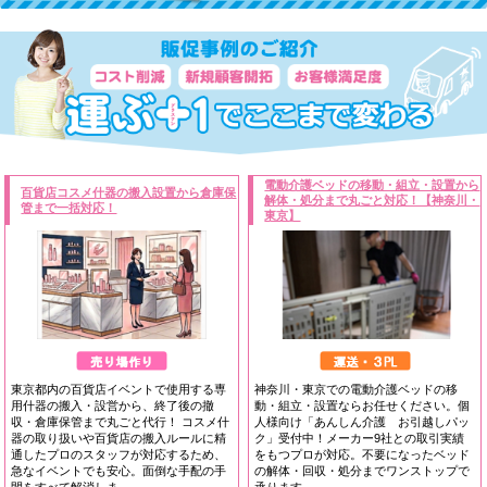
電動介護ベッドの移動・組立・設置から
百貨店コスメ什器の搬入設置から倉庫保
解体・処分まで丸ごと対応！【神奈川・
管まで一括対応！
東京】
東京都内の百貨店イベントで使用する専
神奈川・東京での電動介護ベッドの移
用什器の搬入・設営から、終了後の撤
動・組立・設置ならお任せください。個
収・倉庫保管まで丸ごと代行！ コスメ什
人様向け「あんしん介護 お引越しパッ
器の取り扱いや百貨店の搬入ルールに精
ク」受付中！メーカー9社との取引実績
通したプロのスタッフが対応するため、
をもつプロが対応。不要になったベッド
急なイベントでも安心。面倒な手配の手
の解体・回収・処分までワンストップで
間をすべて解消しま…
承ります。