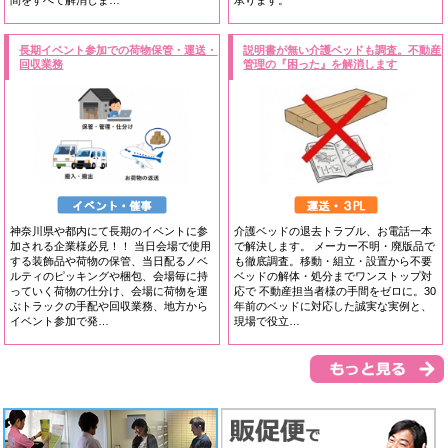
長期イベント参加での荷物保管・運送・
説明書が無い介護ベッドも調査。不動産
回収業務
管理の『困った』を解消します
神奈川県や都内にて長期のイベントに参
介護ベッドの退去トラブル、お電話一本
加される企業様必見！！ 当日会場で使用
で解決します。 メーカー不明・廃版品で
する装飾品や荷物の保管、当日配るノベ
も徹底調査。移動・組立・設置から不要
ルティのピッキングや梱包、会場毎に持
ベッドの解体・処分までワンストップ対
っていく荷物の仕分け、会場に荷物を運
応で 不動産担当者様の手間をゼロに。30
ぶトラックの手配や回収業務、地方から
年前のベッドに対応した誠実な実例と、
イベント参加で発…
現場で役立…