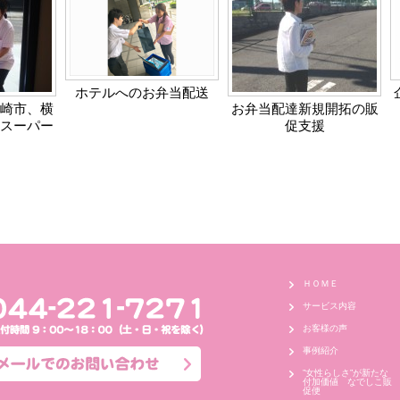
ホテルへのお弁当配送
崎市、横
お弁当配達新規開拓の販
スーパー
促支援
ＨＯＭＥ
サービス内容
お客様の声
事例紹介
”女性らしさ”が新たな
付加価値 なでしこ販
促便