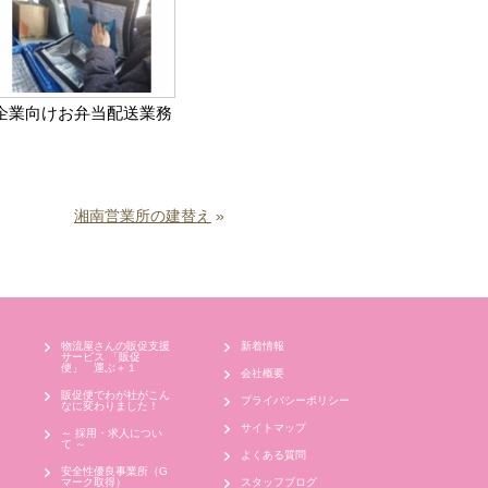
企業向けお弁当配送業務
湘南営業所の建替え
»
物流屋さんの販促支援
新着情報
サービス 「販促
便」 運ぶ＋１
会社概要
販促便でわが社がこん
プライバシーポリシー
なに変わりました！
サイトマップ
～ 採用・求人につい
て ～
よくある質問
安全性優良事業所（G
マーク取得）
スタッフブログ