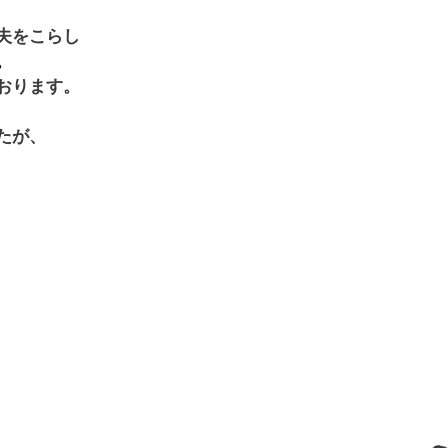
夫をこらし
。
おります。
たが、