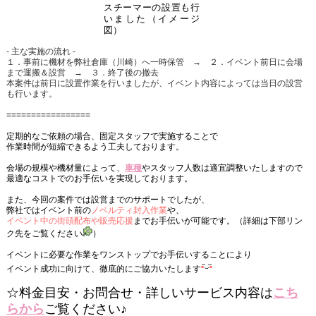
スチーマーの設置も行
いました（イメージ
図）
‐ 主な実施の流れ ‐
１．事前に機材を弊社倉庫（川崎）へ一時保管 → ２．イベント前日に会場
まで運搬＆設営 → ３．終了後の撤去
本案件は前日に設置作業を行いましたが、イベント内容によっては当日の設営
も行います。
=================
定期的なご依頼の場合、固定スタッフで実施することで
作業時間が短縮できるよう工夫しております。
会場の規模や機材量によって、
車種
やスタッフ人数は適宜調整いたしますので
最適なコストでのお手伝いを実現しております。
また、今回の案件では設営までのサポートでしたが、
弊社ではイベント前の
ノベルティ封入作業
や、
イベント中の街頭配布や販売応援
までお手伝いが可能です。（詳細は下部リン
ク先をご覧ください
）
イベントに必要な作業をワンストップでお手伝いすることにより
イベント成功に向けて、徹底的にご協力いたします
☆料金目安・お問合せ・詳しいサービス内容は
こち
らから
ご覧ください♪