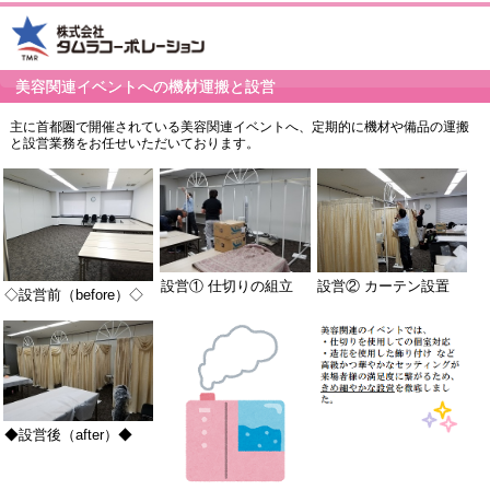
美容関連イベントへの機材運搬と設営
主に首都圏で開催されている美容関連イベントへ、定期的に機材や備品の運搬
と設営業務をお任せいただいております。
設営② カーテン設置
設営① 仕切りの組立
◇設営前（before）◇
◆設営後（after）◆