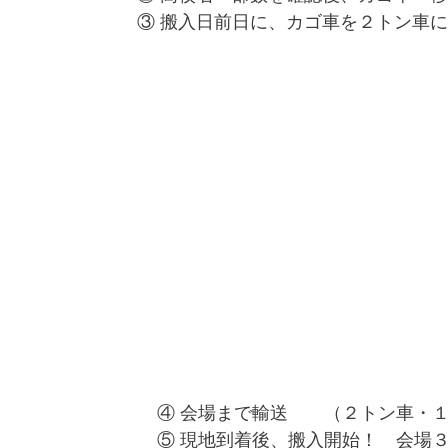
③
搬入日前日に、カゴ車を２トン車に
④ 会場まで輸送 （２トン車・
⑤ 現地到着後、搬入開始！ 会場