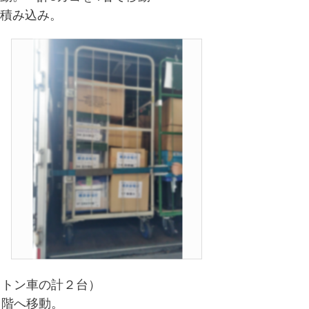
積み込み。
１トン車の計２台）
３階へ移動。