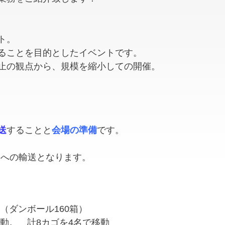
ト。
ることを目的としたイベントです。
止の観点から、
規模を縮小しての開催。
送
することと
会場の準備
です。
場)への輸送となります。
（ダンボール160箱）
動。 計8カゴを4名で移動