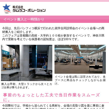
イベント搬入と一時預かり
今回は、先日パシフィコ横浜で行われた就学合同説明会のイベント会場への商
材搬入をご紹介します。
このフェアは首都圏の高校・大学約１００校が参加するイベントで、神奈川県
内で受験を考えている保護者の認知度は、ほぼ100％です。
イベント会場は既に設営されており、各
ブースに商品をチェックしながらお届
け。
搬入は早朝、大型トラックから次々とカ
ゴ台車が降ろされます。
事前のちょっとした工夫で当日作業をスムーズ
に。
今回弊社では、学校から送られてくる商材を、会場の見取り図を基に事前に倉