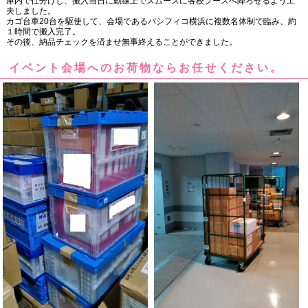
庫内で仕分けし、搬入当日に動線上でスムーズに各校ブースへ降ろせるよう工
夫しました。
カゴ台車20台を駆使して、会場であるパシフィコ横浜に複数名体制で臨み、約
１時間で搬入完了。
その後、納品チェックを済ませ無事終えることができました。
イベント会場へのお荷物ならお任せください。