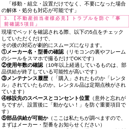
「移動・組立・設置だけでなく、不要になった場合
の解体・処分も対応が可能です」
3. 【不動産担当者様必見】トラブルを防ぐ「事
前確認5項目」
現場でベッドを確認される際、以下の
5
点をチェック
していただくだけで、
その後の対応が劇的にスムーズになります。
①メーカー名・型番の確認
（リモコンの裏やフレーム
のシールをスマホで撮るだけで
OK
です）
②使用年数の確認
（
10
年以上経過しているものは、部
品供給が終了している可能性が高いです）
③メンテナンス履歴
（「購入」されたものか「レンタ
ル」されていたものか。レンタル品は定期点検がされ
ています）
④移設先のスペースとコンセント位置
（意外と忘れが
ちですが、設置後に「動かない！」を防ぐ重要項目で
す）
⑤部品供給が可能か
（ここは私たちが調べますので、
まずはメーカー・型番をお知らせください）