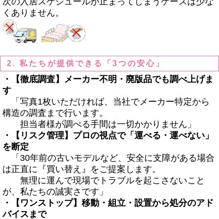
次の入居スケジュールが止まってしまうケースは少な
くありません。
2. 私たちが提供できる「3つの安心」
・【徹底調査】メーカー不明・廃版品でも調べ上げま
す
「写真
1
枚いただければ、当社でメーカー特定から
構造の調査まで行います。
担当者様が調べる手間は一切かかりません」
・【リスク管理】プロの視点で「運べる・運べない」
を断定
「
30
年前の古いモデルなど、安全に支障がある場合
は正直に『買い替え』をご提案します。
無理に運んで現場でトラブルを起こさないこと
が、私たちの誠実さです」
・【ワンストップ】移動・組立・設置から処分のアド
バイスまで