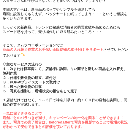
スタッフさんの手が回らないことも多いのではないでしょうか？
本部の方からは、新商品のポップやサンプルを発送しても
店頭に設置してもらえず、バックヤードに眠ってしまう・・・というご相談を
多くいただきます。
せっかくの新商品。トレンドに敏感な消費者の購買意欲を高めるためにも
スピード感を持って、売り場作りに取り組みたいところ・・・
そこで、タムラコーポレーションでは
商品の入れ替え作業のお手伝い＆販促物の取り付け をサポート
させていただい
ております
◇主なサービスの流れ◇
１．2tまたは軽車両にて、店舗様に訪問。古い商品と新しい商品を入れ替え、
陳列作業
２．什器や販促物の組立、取付け
３．POPやプライスカードの取付け
４．残った販促物の回収
５．写真を撮影し、現場状況の報告をして完了
１店舗だけではなく、１～３日で神奈川県内・約１００件の店舗を訪問し、同
様の作業を実施します。
一気に完了させることで
店舗ごとのバラつきが減り、キャンペーンの均一化を図ることができます！
また、写真での完了報告は、before&afterで写真を撮影することで現場の状況
がわかって安心できるとの評価を頂いております。