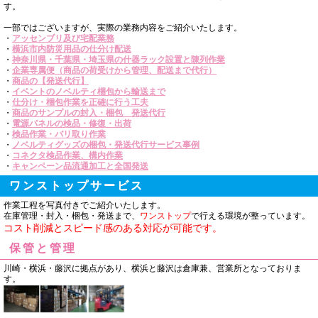
す。
一部ではございますが、実際の業務内容をご紹介いたします。
・
アッセンブリ及び宅配業務
・
横浜市内防災用品の仕分け配送
・
神奈川県・千葉県・埼玉県の什器ラック設置と陳列作業
・
企業専属便（商品の荷受けから管理、配送まで代行）
・
商品の【発送代行】
・
イベントのノベルティ梱包から輸送まで
・
仕分け・梱包作業を正確に行う工夫
・
商品のサンプルの封入・梱包 発送代行
・
電源パネルの検品・修復・出荷
・
検品作業・バリ取り作業
・
ノベルティグッズの梱包・発送代行サービス事例
・
コネクタ検品作業、構内作業
・
キャンペーン品流通加工と全国発送
ワンストップサービス
作業工程を写真付きでご紹介いたします。
在庫管理・封入・梱包・発送まで、
ワンストップ
で行える環境が整っています。
コスト削減とスピード感のある対応が可能です。
保管と管理
川崎・横浜・藤沢に拠点があり、横浜と藤沢は倉庫兼、営業所となっておりま
す。