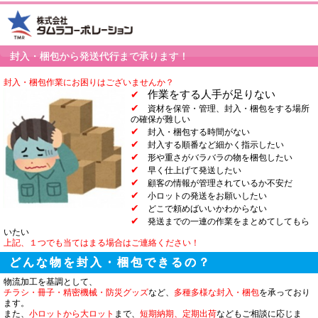
封入・梱包から発送代行まで承ります！
封入・梱包作業にお困りはございませんか？
✔
作業をする人手が足りない
✔
資材を保管・管理、封入・梱包をする場所
の確保が難しい
✔
封入・梱包する時間がない
✔
封入する順番など細かく指示したい
✔
形や重さがバラバラの物を梱包したい
✔
早く仕上げて発送したい
✔
顧客の情報が管理されているか不安だ
✔
小ロットの発送をお願いしたい
✔
どこで頼めばいいかわからない
✔
発送までの一連の作業をまとめてしてもら
いたい
上記、１つでも当てはまる場合はご連絡ください！
どんな物を封入・梱包できるの？
物流加工を基調として、
チラシ・冊子・精密機械・防災グッズ
など、
多種多様な封入・梱包
を承っており
ます。
また、
小ロットから大ロット
まで、
短期納期、定期出荷
などもご相談に応じま