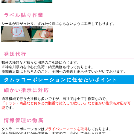
ラベル貼り作業
シールが曲がったり、ずれた位置にならないように工夫しております。
発送代行
郵便の種類など
様々な用途のご相談に応じます。
※
神奈川県内を中心に集荷・納品業務も行っております。
※関東近郊はもちろんのこと、全国への発送も承らせていただいております。
タムラコーポレーションに任せたいポイント
細かい指示に対応
通常機械で行う会社様も多いですが、当社では全て手作業なので、
『チラシ・商品など何をどの順番で封入して欲しい』など細かい指示も対応が可
能
です。
情報管理の徹底
タムラコーポレーションは
プライバシーマークを取得
しております。
個人情報を守りながら作業をしますので、安心して任せられます。