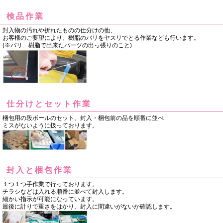
検品作業
封入物の汚れや折れたものの仕分けの他、
お客様のご要望により、
樹脂のバリをヤスリでとる作業なども行います。
(
※バリ…樹脂で出来たパーツの出っ張りのこと
)
仕分けとセット作業
梱包用の段ボールのセット、封入・梱包前の品を順番に並べ
ミスがないように扱っております。
封入と梱包作業
１つ１つ手作業で行っております。
チラシなどは入れる順番に並べて封入します。
細かい指示が可能になっています。
最後に計りで重さをはかり、封入に間違いがないか確認します。