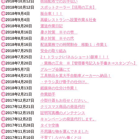
2018年10月12日
街頭配布でのお手伝い
2018年10月12日
スポットクーラー【活用の工夫】
2018年9月4日
板台車！！！
2018年9月4日
高級レストランへ設置作業＆社食
2018年8月20日
運送作業日記
2018年8月16日
暑さ対策 ※その壱
2018年8月16日
暑さ対策 ※その弐
2018年8月16日
配送業務での時間割合 移動１：作業１
2018年7月25日
安全の取り組み
2018年7月25日
2ｔ トラック(パネルショート)新車！！！
2018年7月20日
・業務の工夫 ※【管理番号記入を手書き⇒スタンプへ】
2018年5月7日
グループ会議にて
2018年4月21日
工具部品を某大手自動車メーカーへ納品！
2018年4月20日
・チラシ及び冊子の仕分け。
2018年3月13日
紙媒体の仕分け作業！
2018年2月21日
作業助手
2017年12月27日
小型什器もお任せください。
2017年12月21日
クリスマス商品の発送代行
2017年12月15日
証明写真機のメンテナンス
2017年12月2日
キャンペーンの発送代行します。
2017年11月28日
タイヤ交換
2017年11月10日
不思議な物を運んできました
2017年11月10日
子育てしながら働くとは