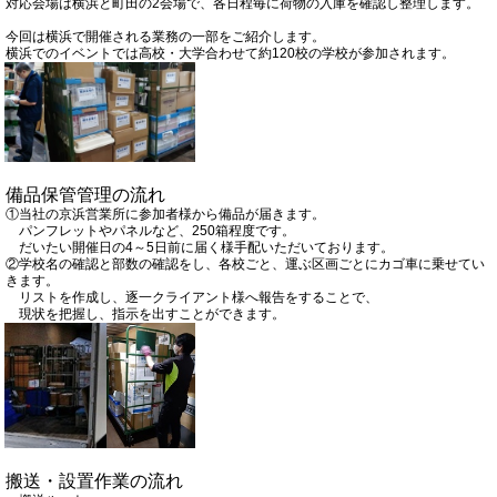
対応会場は横浜と町田の2会場で、各日程毎に荷物の入庫を確認し整理します。
今回は横浜で開催される業務の一部をご紹介します。
横浜でのイベントでは高校・大学合わせて約120校の学校が参加されます。
備品保管管理の流れ
①当社の京浜営業所に参加者様から備品が届きます。
パンフレットやパネルなど、250箱程度です。
だいたい開催日の4～5日前に届く様手配いただいております。
②学校名の確認と部数の確認をし、各校ごと、運ぶ区画ごとにカゴ車に乗せてい
きます。
リストを作成し、逐一クライアント様へ報告をすることで、
現状を把握し、指示を出すことができます。
搬送・設置作業の流れ