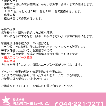
・搬送ルート
川崎市（当社の京浜営業所）から、横浜市（会場）までの搬送します。
・使用車両
２t車２台、もしくは２t車１台と１t車１台で業務を行います。
・作業人数
概ね４名にて作業を行います。
業務の流れ
①学校名と・部数を確認しカゴ車へ移動。
重い物を下にするなど、段ボールが歪まないよう慎重に積み込むます。
②搬送後は各学校のブースへ運び込む
各学校ごとに陳列。飛沫防止のパーティションなども設置します。
毎年お任せいただいている業務ですので、
流れや、入庫物量・会場の規模感は概ね把握しておりますが、
・搬入口のスペース確保
・事前準備
をしっかり行うことで、毎回スムーズな作業ができております。
イベント・催事の配送や会場準備のお仕事には、
これまでの実績があり、培ったスキルとチームワークを駆使し、
ご希望に添う業務をご提供いたします。
ご興味がありましたら、お気軽にお問い合わせください。