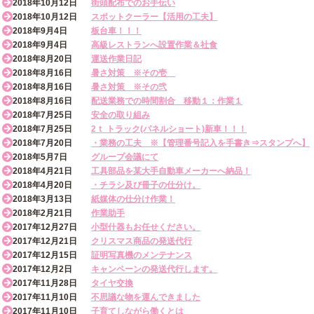
2018年10月12日
街頭配布でのお手伝い
2018年10月12日
スポットクーラー【活用の工夫】
2018年9月4日
板台車！！！
2018年9月4日
高級レストランへ設置作業＆社食
2018年8月20日
運送作業日記
2018年8月16日
暑さ対策 ※その壱
2018年8月16日
暑さ対策 ※その弐
2018年8月16日
配送業務での時間割合 移動１：作業１
2018年7月25日
安全の取り組み
2018年7月25日
2ｔ トラック(パネルショート)新車！！！
2018年7月20日
・業務の工夫 ※【管理番号記入を手書き⇒スタンプへ】
2018年5月7日
グループ会議にて
2018年4月21日
工具部品を某大手自動車メーカーへ納品！
2018年4月20日
・チラシ及び冊子の仕分け。
2018年3月13日
紙媒体の仕分け作業！
2018年2月21日
作業助手
2017年12月27日
小型什器もお任せください。
2017年12月21日
クリスマス商品の発送代行
2017年12月15日
証明写真機のメンテナンス
2017年12月2日
キャンペーンの発送代行します。
2017年11月28日
タイヤ交換
2017年11月10日
不思議な物を運んできました
2017年11月10日
子育てしながら働くとは