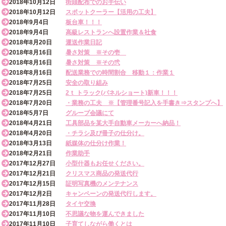
2018年10月12日
街頭配布でのお手伝い
2018年10月12日
スポットクーラー【活用の工夫】
2018年9月4日
板台車！！！
2018年9月4日
高級レストランへ設置作業＆社食
2018年8月20日
運送作業日記
2018年8月16日
暑さ対策 ※その壱
2018年8月16日
暑さ対策 ※その弐
2018年8月16日
配送業務での時間割合 移動１：作業１
2018年7月25日
安全の取り組み
2018年7月25日
2ｔ トラック(パネルショート)新車！！！
2018年7月20日
・業務の工夫 ※【管理番号記入を手書き⇒スタンプへ】
2018年5月7日
グループ会議にて
2018年4月21日
工具部品を某大手自動車メーカーへ納品！
2018年4月20日
・チラシ及び冊子の仕分け。
2018年3月13日
紙媒体の仕分け作業！
2018年2月21日
作業助手
2017年12月27日
小型什器もお任せください。
2017年12月21日
クリスマス商品の発送代行
2017年12月15日
証明写真機のメンテナンス
2017年12月2日
キャンペーンの発送代行します。
2017年11月28日
タイヤ交換
2017年11月10日
不思議な物を運んできました
2017年11月10日
子育てしながら働くとは