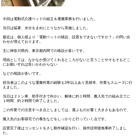
今回は電動式介護ベッドの組立＆運搬業務を行いました。
当日は猛暑、水分をまめにとりながら実施しました。
最近は、個人様より「電動ベットの移設、設置をできないですか？」の問い合
わせが増えております。
主に神奈川県内、東京都内間での移設が多いです。
理由としては、なかなか受けてくれるところがないと言うことやそもそもどこ
にお願いすれば良いかわからない
などの相談が多いです。
担当者はこのような運搬作業の経験も3年以上あり見積等、作業もスムーズに行
えました。
当日は２トン車、助手付きで向かい、解体に約１時間、搬入先での組み立てに
１時間、約２時間で終了しました。
この作業での注意すべき点としましては、運ぶものが重く大きさもあるので、
搬入先のお客様宅での養生などをしっかりと行っていく点です。
設置完了後はコンセントをさし動作確認を行い、操作説明後無事終了しまし
た。