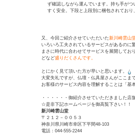
ず確認しながら運んでいます。持ち手がつ
すく安全。下段と上段別に梱包されており
又、今回ご紹介させていただいた
新川崎雲山
いろいろ工夫されているサービスがあるのに
まさに時代に合わせてサービスを展開してお
どなど
盛りだくさんです。
とにかく見て頂いた方が早いと思います。
h
大変失礼ですが、仏壇・仏具屋さんがここま
お客様のサービス内容を理解することは「基
・・・・・・御紹介させていただきました店
☆是非下記ホームページを御高覧下さい！！
新川崎雲山堂
〒２１２－００５３
神奈川県川崎市幸区下平間48-103
電話：044-555-2244