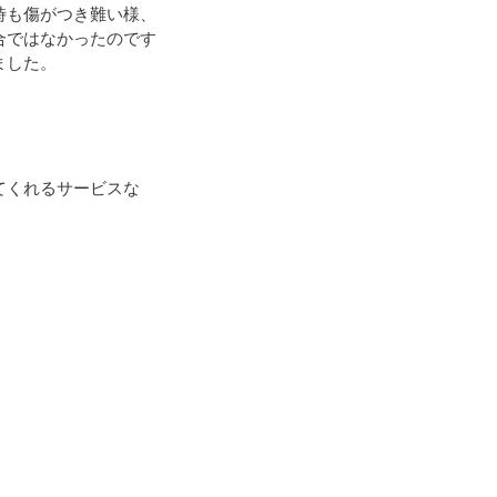
時も傷がつき難い様、
合ではなかったのです
ました。
てくれるサービスな