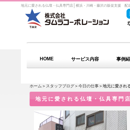
│
地元に愛される仏壇・仏具専門店
横浜・川崎・藤沢の販促支援 配
HOME
サービス内容
事例
ホーム
＞
スタッフブログ
＞
今日の仕事
＞地元に愛され
地元に愛される仏壇・仏具専門