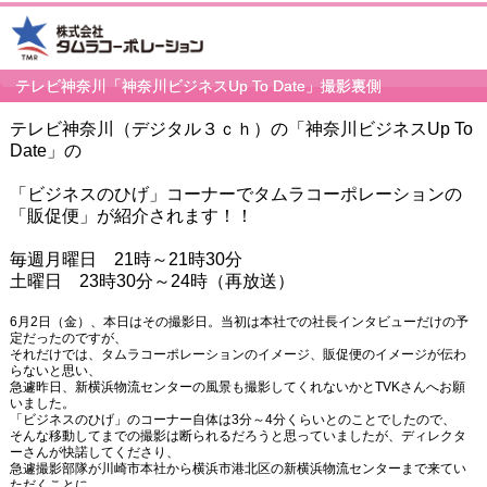
テレビ神奈川「神奈川ビジネスUp To Date」撮影裏側
テレビ神奈川（デジタル３ｃｈ）の
「神奈川ビジネスUp To
Date」の
「ビジネスのひげ」コーナーでタムラコーポレーションの
「販促便」が紹介されます！！
毎週月曜日 21時～21時30分
土曜日 23時30分～24時（再放送）
6月2日（金）、本日はその撮影日。当初は本社での社長インタビューだけの予
定だったのですが、
それだけでは、タムラコーポレーションのイメージ、販促便のイメージが伝わ
らないと思い、
急遽昨日、新横浜物流センターの風景も撮影してくれないかとTVKさんへお願
いました。
「ビジネスのひげ」のコーナー自体は3分～4分くらいとのことでしたので、
そんな移動してまでの撮影は断られるだろうと思っていましたが、ディレクタ
ーさんが快諾してくださり、
急遽撮影部隊が川崎市本社から横浜市港北区の新横浜物流センターまで来てい
ただくことに。