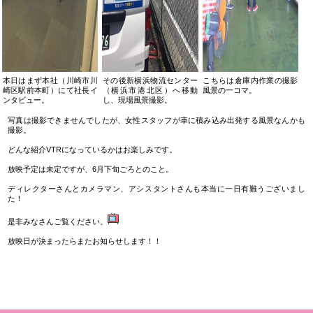
本日はまず本社（川崎市川
その後新横浜物流センター
こちらは倉庫内作業の撮影
崎区駅前本町）にて社長イ
（横浜市港北区）へ移動
風景の一コマ。
ンタビュー。
し、現場風景撮影。
写真は撮影できませんでしたが、女性スタッフが車に積み込み出発する風景なんかも
撮影。
どんな紹介VTRになっているかはお楽しみです。
放映予定は未定ですが、6月下旬ごろとのこと。
ディレクターさんとカメラマン、アシスタントさんも本当に一日有難うございまし
た！
是非みなさんご覧ください。
放映日が決まったらまたお知らせします！！