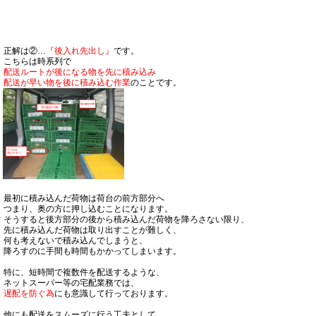
正解は②…
『後入れ先出し』
です。
こちらは時系列で
配送ルートが後になる物を先に積み込み
配送が早い物を後に積み込む作業
のことです。
最初に積み込んだ荷物は荷台の前方部分へ
つまり、奥の方に押し込むことになります。
そうすると後方部分の後から積み込んだ荷物を降ろさない限り、
先に積み込んだ荷物は取り出すことが難しく、
何も考えないで積み込んでしまうと、
降ろすのに手間も時間もかかってしまいます。
特に、短時間で複数件を配送するような、
ネットスーパー等の宅配業務では、
遅配を防ぐ為
にも意識して行っております。
他にも配送をスムーズに行う工夫として、